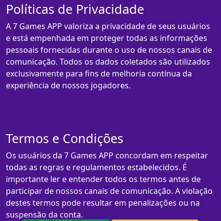
Políticas de Privacidade
A 7 Games APP valoriza a privacidade de seus usuários
e está empenhada em proteger todas as informações
pessoais fornecidas durante o uso de nossos canais de
comunicação. Todos os dados coletados são utilizados
exclusivamente para fins de melhoria contínua da
experiência de nossos jogadores.
Termos e Condições
Os usuários da 7 Games APP concordam em respeitar
todas as regras e regulamentos estabelecidos. É
importante ler e entender todos os termos antes de
participar de nossos canais de comunicação. A violação
destes termos pode resultar em penalizações ou na
suspensão da conta.