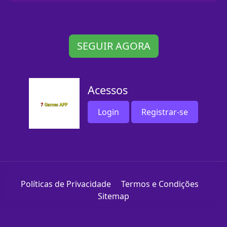
SEGUIR AGORA
Acessos
Login
Registrar-se
Políticas de Privacidade
Termos e Condições
Sitemap