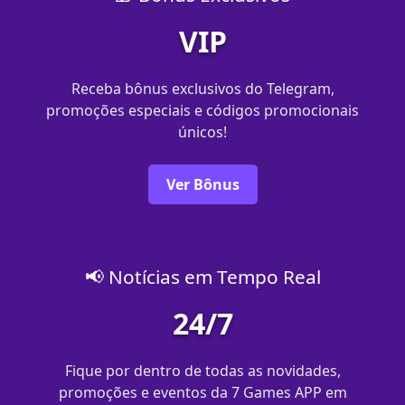
VIP
Receba bônus exclusivos do Telegram,
promoções especiais e códigos promocionais
únicos!
Ver Bônus
📢 Notícias em Tempo Real
24/7
Fique por dentro de todas as novidades,
promoções e eventos da 7 Games APP em