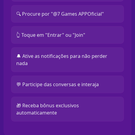
🔍 Procure por "@7 Games APPOficial"
👆 Toque em "Entrar" ou "Join"
🔔 Ative as notificações para não perder
nada
💬 Participe das conversas e interaja
🎁 Receba bônus exclusivos
automaticamente