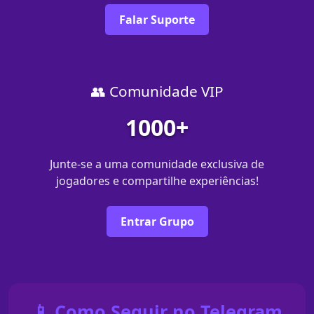
Falar Suporte
👥 Comunidade VIP
1000+
Junte-se a uma comunidade exclusiva de
jogadores e compartilhe experiências!
Entrar Grupo
📱 Como Seguir no Telegram