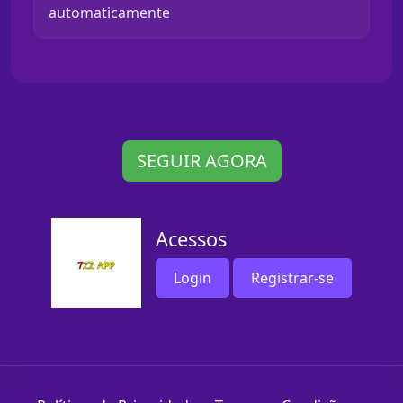
automaticamente
SEGUIR AGORA
Acessos
Login
Registrar-se