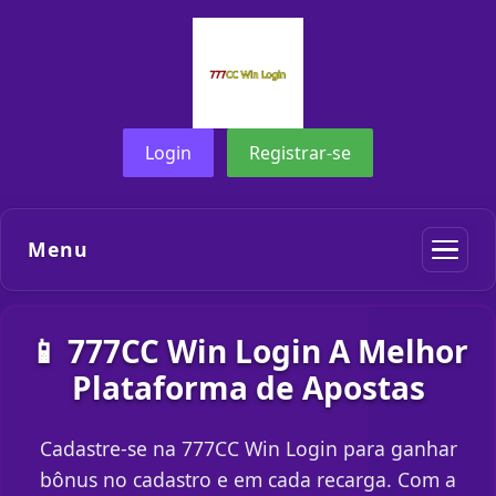
Login
Registrar-se
Menu
📱 777CC Win Login A Melhor
Plataforma de Apostas
Cadastre-se na 777CC Win Login para ganhar
bônus no cadastro e em cada recarga. Com a