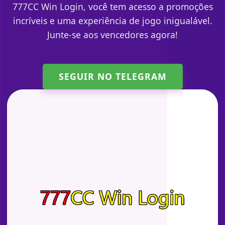
777CC Win Login, você tem acesso a promoções
incríveis e uma experiência de jogo inigualável.
Junte-se aos vencedores agora!
SEGUIR NO TELEGRAM