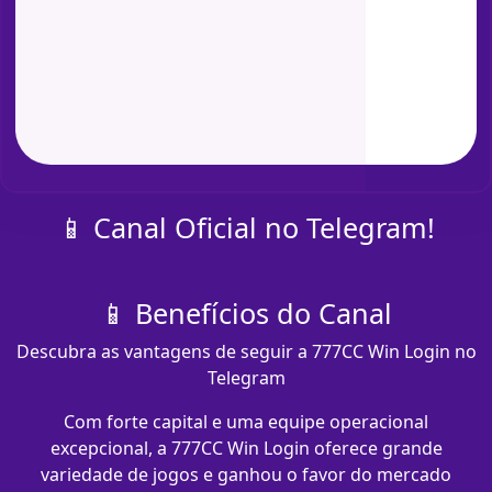
📱 Canal Oficial no Telegram!
📱 Benefícios do Canal
Descubra as vantagens de seguir a 777CC Win Login no
Telegram
Com forte capital e uma equipe operacional
excepcional, a 777CC Win Login oferece grande
variedade de jogos e ganhou o favor do mercado