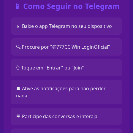
📱 Como Seguir no Telegram
📱 Baixe o app Telegram no seu dispositivo
🔍 Procure por "@777CC Win LoginOficial"
👆 Toque em "Entrar" ou "Join"
🔔 Ative as notificações para não perder
nada
💬 Participe das conversas e interaja