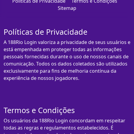
Políticas de Privacidade
Termos e Condições
Sitemap
Políticas de Privacidade
A 188Rio Login valoriza a privacidade de seus usuários e
está empenhada em proteger todas as informações
pessoais fornecidas durante o uso de nossos canais de
comunicação. Todos os dados coletados são utilizados
exclusivamente para fins de melhoria contínua da
experiência de nossos jogadores.
Termos e Condições
Os usuários da 188Rio Login concordam em respeitar
todas as regras e regulamentos estabelecidos. É