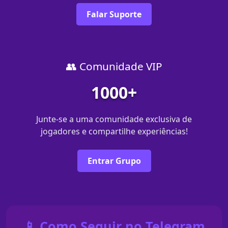
Falar Suporte
👥 Comunidade VIP
1000+
Junte-se a uma comunidade exclusiva de
jogadores e compartilhe experiências!
Entrar Grupo
📱 Como Seguir no Telegram