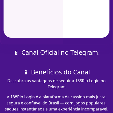
📱 Canal Oficial no Telegram!
📱 Benefícios do Canal
Descubra as vantagens de seguir a 188Rio Login no
Telegram
A 188Rio Login é a plataforma de cassino mais justa,
segura e confiável do Brasil — com jogos populares,
saques instantâneos e uma experiência incomparável.