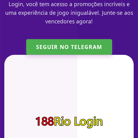
Login, você tem acesso a promoções incríveis e
uma experiência de jogo inigualável. Junte-se aos
vencedores agora!
SEGUIR NO TELEGRAM