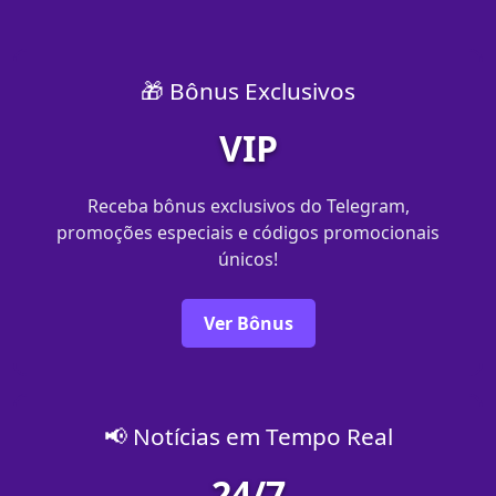
🎁 Bônus Exclusivos
VIP
Receba bônus exclusivos do Telegram,
promoções especiais e códigos promocionais
únicos!
Ver Bônus
📢 Notícias em Tempo Real
24/7